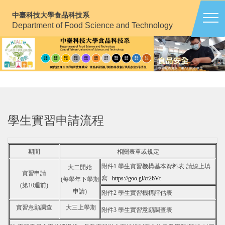
跳
中臺科技大學食品科技系
到
Department of Food Science and Technology
主
要
內
容
區
學生實習申請流程
期間
相關表單或規定
附件1 學生實習機構基本資料表-請線上填
大二開始
實習申請
寫
https://goo.gl/ct26Vt
(每學年下學期
(第10週前)
申請)
附件2 學生實習機構評估表
實習意願調查
大三上學期
附件3 學生實習意願調查表