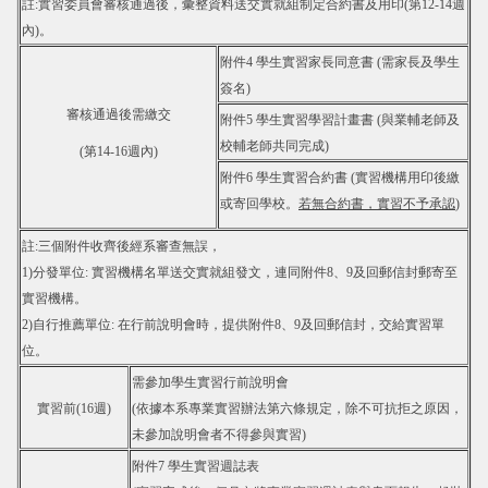
註:實習委員會審核通過後，彙整資料送交實就組制定合約書及用印(第12-14週
內)。
附件4 學生實習家長同意書 (需家長及學生
簽名)
審核通過後
需繳交
附件5 學生實習學習計畫書 (與業輔老師及
校輔老師共同完成)
(第14-16週內)
附件6 學生實習合約書 (實習機構用印後繳
或寄回學校。
若無合約書，實習不予承認
)
註:三個附件收齊後經系審查無誤，
1)分發單位: 實習機構名單送交實就組發文，連同附件8、9及回郵信封郵寄至
實習機構。
2)自行推薦單位: 在行前說明會時，提供附件8、9及回郵信封，交給實習單
位。
需參加學生實習行前說明會
實習前
(16週)
(依據本系專業實習辦法第六條規定，除不可抗拒之原因，
未參加說明會者
不得參與實習)
附件7 學生實習週誌表