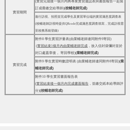
(實習完成後一個月內將專業實習週誌表與書面報告一起裝
訂成冊繳交給導師)
(
校輔
老師完成
)
實習期間
進行訪視、拍照並完成學生及實習單位端的實習滿意度調查表
(校輔老師訪視時提供QRcode完成滿意度調查填寫，完成訪視需
至校務系統登錄)
附件8 學生實習評量表(由業輔老師連同附件9寄回)
(
實習結束1個月內由業輔老師完成
，放入信封袋彌封並於
封口處蓋章後，
寄回學校)
(
業輔老師完成
)
附件9 學生實習時數證明表 (由業輔老師連同附件8寄回)
(
業
實習完成
輔老師完成
)
附件10 學生實習書面報告表
(
實習結束後一個月內完成書面報告
，並繳交紙本給導師評
分)
(校輔
老師完成)