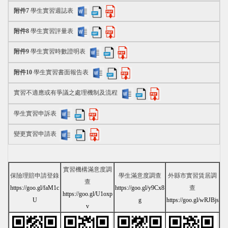
附件7
學生實習週誌表
附件8
學生實習評量表
附件9
學生實習時數證明表
附件10
學生實習書面報告表
實習不適應或有爭議之處理機制及流程
學生實習申訴表
變更實習申請表
實習機構滿意度調
保險理賠申請登錄
學生滿意度調查
外縣市實習賃居調
查
https://goo.gl/faM1c
https://goo.gl/y9Cx8
查
https://goo.gl/U1oxp
U
g
https://goo.gl/wRJBjs
v