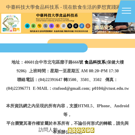
跳
中臺科技大學食品科技系 - 現在飲食生活的夢想實踐家
到
主
要
內
容
區
地址：40601台中市北屯區廍子路666號
食品科技系
(保健大樓
9206)
上班時間：星期一至星期五 AM 08:20~PM 17:30
聯絡電話：(04)22391647 轉3500、3501、3502
傳真：
(04)22396771
E-MAIL：ctufood@gmail.com; p0104@ctust.edu.tw
本所資訊網之內呈現的所有內容，
支援HTML5、IPhone、Android
等
，
平台瀏覽
其著作權皆屬於本系所有，不論任何形式的轉載，請先與
本系辦公室聯繫