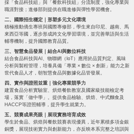
採「食品科技組」與「餐飲科技組」分流制度，強化專業與
職涯對接；進修部則提供在職進修與彈性學習機會。
二、國際招生穩定｜形塑多元文化環境
積極推動僑生專班與國際專修部，學生來自印尼、越南、馬
來西亞等國，逐步形成跨文化學習環境，並完善華語與生活
輔導機制，提升國際教育品質。
三、智慧食品發展｜結合AI與數位科技
結合食品科技與AI、物聯網（IoT）應用於品質判定、風味
分析與製程管理，培養具備「專業 × 數位 × 創新」能力之新
世代食品人才，朝智慧食品與數據化品管發展。
四、實作與證照並重｜強化專業競爭力
建置食品分析實驗室、烘焙餐飲教室及國家級技能檢定考
場，落實「做中學」。提供食品檢驗、烘焙、中式麵食及
HACCP等證照輔導，提升學生就業力。
五、競賽成果亮眼｜展現實務培育成效
學生於食品、烘焙與餐飲競賽表現優異，近年累積多項金銀
銅獎，展現技術實力與創新能力，亦反映本系完整之培訓與