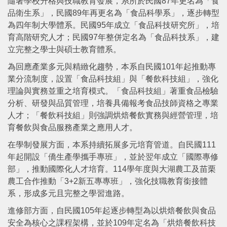
隨著學校升格與技職教育發展，系所於民國87年更名為「食
品衛生系」，民國89年再更名為「食品科學系」，逐步轉型
為四年制大學體系。民國95年成立「食品科技研究所」，培
育高階研究人才；民國97年整併定名為「食品科技系」，建
立完整之學士與碩士教育體系。
為回應產業多元與精緻化趨勢，本系自民國101年起推動專
業分流制度，設置「食品科技組」與「餐飲科技組」，強化
理論與實務並重之培育模式。「食品科技組」著重食品檢驗
分析、研發與品質管理，培養具備報考食品技師資格之專業
人才；「餐飲科技組」則強調烘焙餐飲實務與經營管理，培
育餐飲與食品服務產業之應用人才。
在學制發展方面，本系持續拓展多元培育管道。自民國111
年起開設「僑生產學攜手專班」，並於翌年成立「國際專修
部」，推動國際化人才培育。114學年度與大湖農工及苗栗
農工合作推動「3+2新五專專班」，強化技職教育銜接體
系，形成多元且完整之學習進路。
進修部方面，自民國105年起逐步轉型為以烘焙餐飲與食品
安全為核心之課程架構，並於109年定名為「烘焙餐飲科技