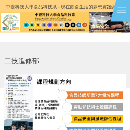
跳
中臺科技大學食品科技系 - 現在飲食生活的夢想實踐家
到
主
要
內
容
區
二技進修部