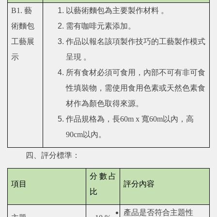
B1.
藝
以藝術麵包為主要製作材料
。
術麵包
需有咖啡元素添加。
工藝展
作品以報名該項製作技巧的工藝製作模式
示
呈現
。
所有食材必須可食用，內部不可有非可食
性填裝物，需使用食用色素或天然色素食
材作為顏色取得來源。
作品規格為，長
60m x
寬
60m
以內，高
90cm
以內。
四、評分標準：
分數占
項目
評分內容
比
產品是否符合主題性