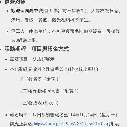
參賽對象
歡迎全國高中職
(
含五專部前三年級生
)
、大專校院食品、
烘焙、餐飲、餐旅、觀光相關科系學生
。
每二人
一組為單位
，不可重複報名同類別
競賽
，每校報
名
3
組為上限。
活動期程、項目與報名方式
競賽項目：烘焙類展示
本比賽繳交檢附文件資料如下
(
皆採線上處理
)
：
(
一
)
報名表（附表
1
）
(
二
)
著作授權同意書（附表
2
）
(
三
)
食譜表
(
附表
3)
報名時間：即日起初審報名至
114
年
11
月
24
日（星期一）
前線上報名
(
https://forms.gle/GSdWyXy2UcwF1o318
) (
附表