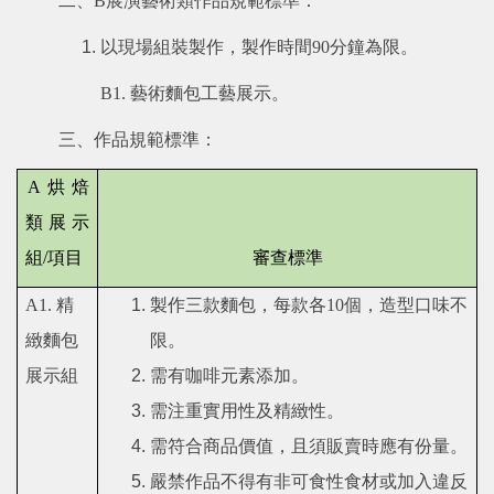
二、
B
展演藝術類作品規範標準：
以現場組裝製作，製作時間
90
分鐘為限。
B1.
藝術麵包工藝展示。
三、作品規範標準：
A
烘焙
類展示
組
/
項目
審查標準
A1.
精
製作三款麵包，每款各
10
個，造型口味不
緻麵包
限。
展示組
需有咖啡元素添加。
需注重實用性及精緻性。
需符合商品價值，且須販賣時應有份量。
嚴禁作品不得有非可食性食材或加入違反