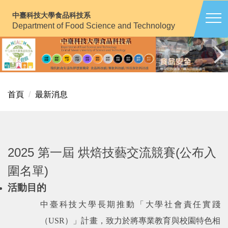
跳
中臺科技大學食品科技系
到
Department of Food Science and Technology
主
要
內
容
區
首頁
最新消息
2025 第一屆 烘焙技藝交流競賽(公布入
圍名單)
活動目的
中臺科技大學長期推動「大學社會責任實踐
（
USR
）」計畫，致力於將專業教育與校園特色相