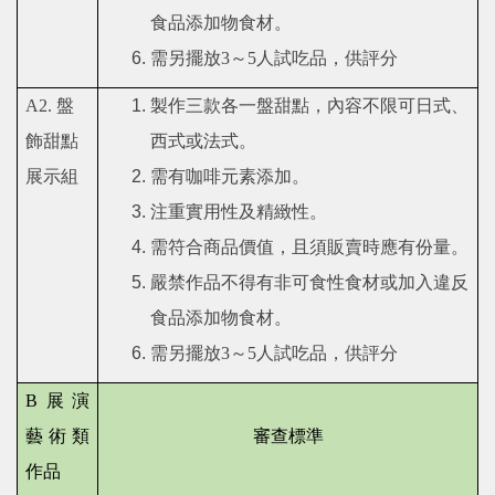
食品添加物食材。
需另擺放
3
～
5
人試吃品，供評分
A2.
盤
製作三款各一盤甜點，內容不限可日式、
飾甜點
西式或法式。
展示組
需有咖啡元素添加。
注重實用性及精緻性。
需符合商品價值，且須販賣時應有份量。
嚴禁作品不得有非可食性食材或加入違反
食品添加物食材。
需另擺放
3
～
5
人試吃品，供評分
B
展演
藝術類
審查標準
作品