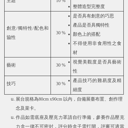
主題
10 %
整體造型完整度
是否具有創意的巧思
產品是否具獨特性
創意
/
獨特性
/
配色和
30 %
顏色上的搭配
協性
不得使用非食用性之食
材
視覺美觀度是否具藝術
藝術
30 %
性
產品技巧的難易度及精
技巧
30 %
細度
展台規格為
80cm x90cm
以內，自備展臺布置、創作理
念及菜卡。
作品如需底座及壓克力罩請自行準備，參賽作品壓克
力盒一律不可密封，評分時盒子需打開，評審可適當