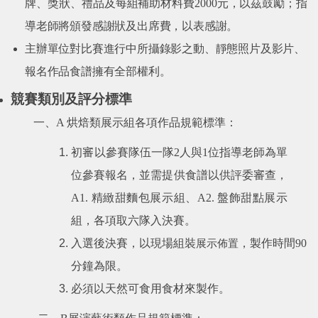
牌
、獎狀、禮品及每組補助材料費
2000
元
，
以茲鼓勵；指
導老師將頒發感謝狀及出席費，以表感謝。
主辦單位對比賽進行中所攝錄影之動、靜態照片及影片、
報名作品食譜擁有全部權利。
競賽類別及評分標準
一、
A
烘焙類展示組各項作品規範標準：
初審以
參賽隊伍一隊
2
人與
1
位指導老師
為單
位參賽報名，並需提供食譜以供評委審查，
A1.
精緻甜麵包展示組、
A2.
盤飾甜點展示
組，各項取六隊入決賽。
入選後決賽，以現場組裝
展示佈置
，製作時間
90
分鐘為限。
必須以天然可食用食材來製作。