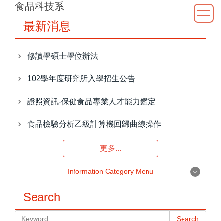
食品科技系
Jump
to
最新消息
the
main
content
修讀學碩士學位辦法
block
102學年度研究所入學招生公告
證照資訊-保健食品專業人才能力鑑定
食品檢驗分析乙級計算機回歸曲線操作
更多...
Information Category Menu
Information Category Menu
Search
Search